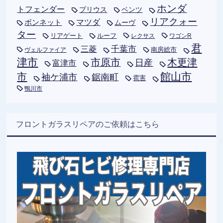
ホンダ
トフェンダー
プリウス
ベンツ
リアクォー
ボンネット
マツダ
ムーヴ
ター
リアゲート
ルーフ
レクサス
ワゴンR
君
千葉市
三菱
南房総市
ヴェルファイア
津市
木更津
市原市
日産
富津市
市
館山市
袖ケ浦市
鋸南町
雹害
鴨川市
フロントガラスリペアのご依頼はこちら