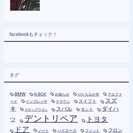
facebookもチェック！
タグ
BMW
N BOX
お知らせ
ひたちなか市
アルファ
スズ
スイフト
ード
インプレッサ
クラウン
キ
ダイハ
スバル
タント
ステップワゴン
デントリペア
トヨタ
ツ
ドア
フロン
ハイエース
フィット
ノート