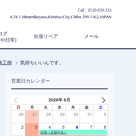
ログ
出張リペア
メール
例や日常)
施工例
気持ちいいんです。
営業日カレンダー
2026年 8月
日
月
火
水
木
金
土
26
27
28
29
30
31
1
2
3
4
5
6
7
8
出張（店舗不在）