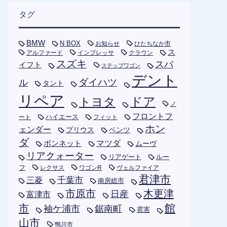
タグ
BMW
N BOX
お知らせ
ひたちなか市
ス
アルファード
インプレッサ
クラウン
スズキ
スバ
イフト
ステップワゴン
デント
ダイハツ
ル
タント
リペア
トヨタ
ドア
ノ
フロントフ
ハイエース
フィット
ート
ホン
ェンダー
プリウス
ベンツ
ダ
ボンネット
マツダ
ムーヴ
リアクォーター
リアゲート
ルー
フ
レクサス
ワゴンR
ヴェルファイア
君津市
千葉市
三菱
南房総市
木更津
市原市
日産
富津市
市
館
袖ケ浦市
鋸南町
雹害
山市
鴨川市