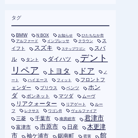
タグ
BMW
N BOX
お知らせ
ひたちなか市
ス
アルファード
インプレッサ
クラウン
スズキ
スバ
イフト
ステップワゴン
デント
ダイハツ
ル
タント
リペア
トヨタ
ドア
ノ
フロントフ
ハイエース
フィット
ート
ホン
ェンダー
プリウス
ベンツ
ダ
ボンネット
マツダ
ムーヴ
リアクォーター
リアゲート
ルー
フ
レクサス
ワゴンR
ヴェルファイア
君津市
千葉市
三菱
南房総市
木更津
市原市
日産
富津市
市
館
袖ケ浦市
鋸南町
雹害