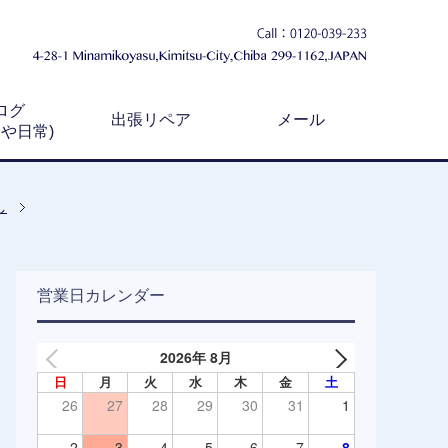
ログ
出張リペア
メール
例や日常)
し
営業日カレンダー
2026年 8月
日
月
火
水
木
金
土
26
27
28
29
30
31
1
2
3
4
5
6
7
8