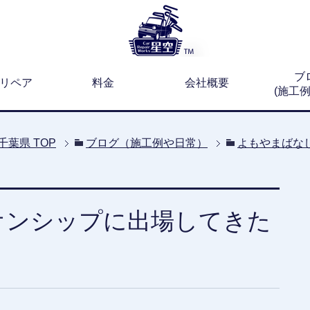
ブ
リペア
料金
会社概要
(施工
千葉県
TOP
ブログ（施工例や日常）
よもやまばな
オンシップに出場してきた