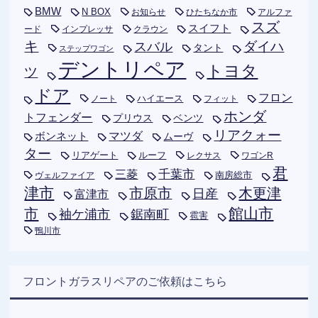
BMW
N BOX
お知らせ
ひたちなか市
アルファ
スズ
スイフト
ード
インプレッサ
クラウン
キ
ダイハ
スバル
タント
ステップワゴン
デントリペア
トヨタ
ツ
ドア
フロン
ハイエース
フィット
ノート
ホンダ
トフェンダー
プリウス
ベンツ
リアクォー
ボンネット
マツダ
ムーヴ
ター
リアゲート
ルーフ
レクサス
ワゴンR
君
千葉市
三菱
南房総市
ヴェルファイア
津市
木更津
市原市
日産
富津市
市
館山市
袖ケ浦市
鋸南町
雹害
鴨川市
フロントガラスリペアのご依頼はこちら