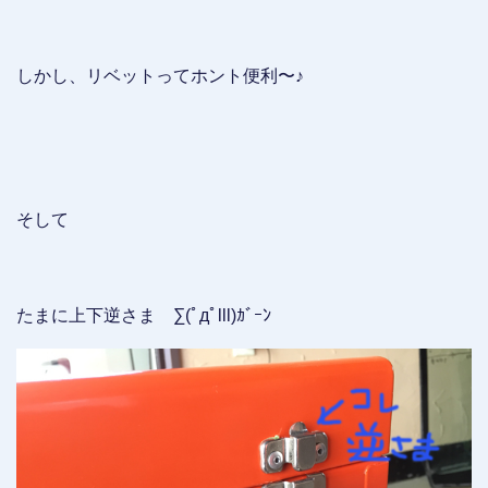
しかし、リベットってホント便利〜♪
そして
たまに上下逆さま ∑(ﾟдﾟlll)ｶﾞｰﾝ