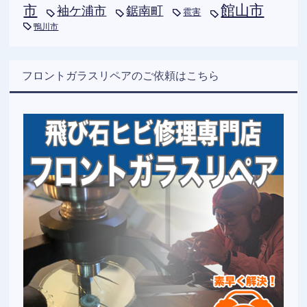
市
館山市
袖ケ浦市
鋸南町
雹害
鴨川市
フロントガラスリペアのご依頼はこちら