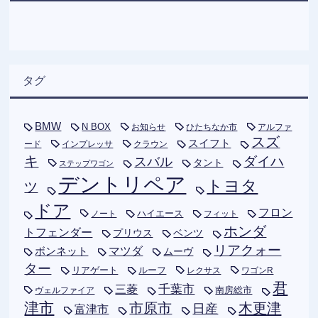
タグ
BMW
N BOX
お知らせ
ひたちなか市
アルファ
スズ
スイフト
ード
インプレッサ
クラウン
キ
ダイハ
スバル
タント
ステップワゴン
デントリペア
トヨタ
ツ
ドア
フロン
ハイエース
フィット
ノート
ホンダ
トフェンダー
プリウス
ベンツ
リアクォー
ボンネット
マツダ
ムーヴ
ター
リアゲート
ルーフ
レクサス
ワゴンR
君
千葉市
三菱
南房総市
ヴェルファイア
津市
木更津
市原市
日産
富津市