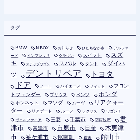
タグ
BMW
N BOX
お知らせ
ひたちなか市
アルファ
スズ
スイフト
ード
インプレッサ
クラウン
キ
ダイハ
スバル
タント
ステップワゴン
デントリペア
トヨタ
ツ
ドア
フロン
ハイエース
フィット
ノート
ホンダ
トフェンダー
プリウス
ベンツ
リアクォー
ボンネット
マツダ
ムーヴ
ター
リアゲート
ルーフ
レクサス
ワゴンR
君
千葉市
三菱
南房総市
ヴェルファイア
津市
木更津
市原市
日産
富津市
市
館山市
袖ケ浦市
鋸南町
雹害