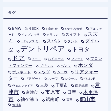
タグ
BMW
N BOX
お知らせ
ひたちなか市
アルファ
スズ
スイフト
ード
インプレッサ
クラウン
キ
ダイハ
スバル
タント
ステップワゴン
デントリペア
トヨタ
ツ
ドア
フロン
ハイエース
フィット
ノート
ホンダ
トフェンダー
プリウス
ベンツ
リアクォー
ボンネット
マツダ
ムーヴ
ター
リアゲート
ルーフ
レクサス
ワゴンR
君
千葉市
三菱
南房総市
ヴェルファイア
津市
木更津
市原市
日産
富津市
市
館山市
袖ケ浦市
鋸南町
雹害
鴨川市