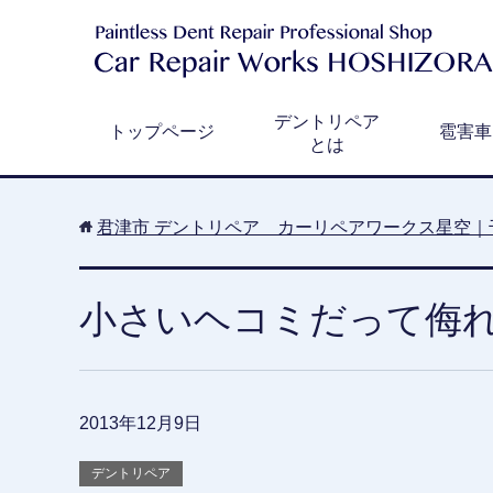
デントリペア
トップページ
雹害車
とは
君津市 デントリペア カーリペアワークス星空｜
小さいヘコミだって侮
2013年12月9日
デントリペア