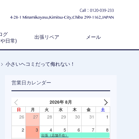
ログ
出張リペア
メール
例や日常)
小さいヘコミだって侮れない！
営業日カレンダー
2026年 8月
日
月
火
水
木
金
土
26
27
28
29
30
31
1
2
3
4
5
6
7
8
出張（店舗不在）