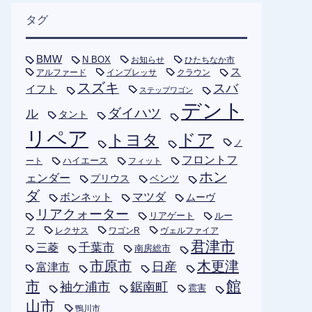
タグ
BMW
N BOX
お知らせ
ひたちなか市
ス
アルファード
インプレッサ
クラウン
スズキ
スバ
イフト
ステップワゴン
デント
ダイハツ
ル
タント
リペア
トヨタ
ドア
ノ
フロントフ
ハイエース
フィット
ート
ホン
ェンダー
プリウス
ベンツ
ダ
ボンネット
マツダ
ムーヴ
リアクォーター
リアゲート
ルー
フ
レクサス
ワゴンR
ヴェルファイア
君津市
千葉市
三菱
南房総市
木更津
市原市
日産
富津市
市
館
袖ケ浦市
鋸南町
雹害
山市
鴨川市