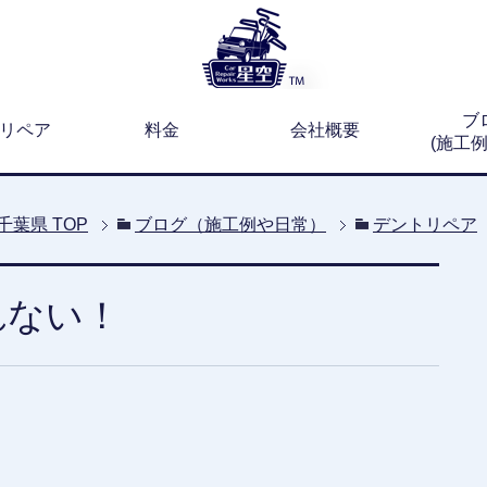
ブ
リペア
料金
会社概要
(施工
千葉県
TOP
ブログ（施工例や日常）
デントリペア
れない！