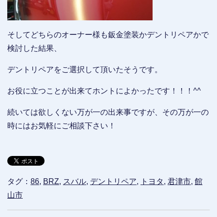
そしてどちらのオーナー様も鈑金塗装かデントリペアかで
検討した結果、
デントリペアをご選択して頂いたそうです。
お役に立つことが出来てホントによかったです！！！^^
続いては欲しくない万が一の出来事ですが、その万が一の
時にはお気軽にご相談下さい！
タグ：
86
,
BRZ
,
スバル
,
デントリペア
,
トヨタ
,
君津市
,
館
山市