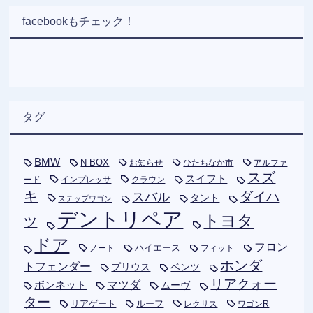
facebookもチェック！
タグ
BMW
N BOX
お知らせ
ひたちなか市
アルファ
スズ
スイフト
ード
インプレッサ
クラウン
キ
ダイハ
スバル
タント
ステップワゴン
デントリペア
トヨタ
ツ
ドア
フロン
ハイエース
フィット
ノート
ホンダ
トフェンダー
プリウス
ベンツ
リアクォー
ボンネット
マツダ
ムーヴ
ター
リアゲート
ルーフ
レクサス
ワゴンR