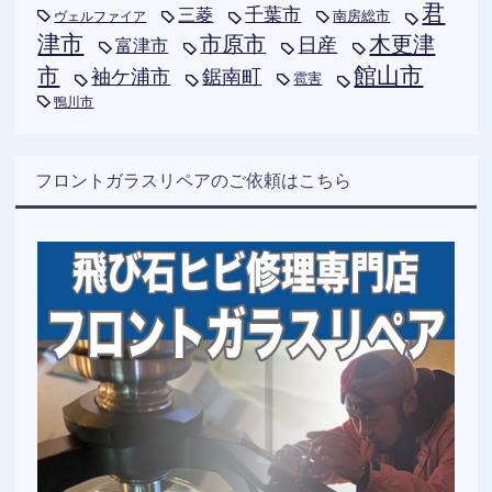
君
千葉市
三菱
南房総市
ヴェルファイア
津市
木更津
市原市
日産
富津市
市
館山市
袖ケ浦市
鋸南町
雹害
鴨川市
フロントガラスリペアのご依頼はこちら