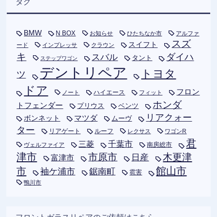
タグ
BMW
N BOX
お知らせ
ひたちなか市
アルファ
スズ
スイフト
ード
インプレッサ
クラウン
キ
ダイハ
スバル
タント
ステップワゴン
デントリペア
トヨタ
ツ
ドア
フロン
ハイエース
フィット
ノート
ホンダ
トフェンダー
プリウス
ベンツ
リアクォー
ボンネット
マツダ
ムーヴ
ター
リアゲート
ルーフ
レクサス
ワゴンR
君
千葉市
三菱
南房総市
ヴェルファイア
津市
木更津
市原市
日産
富津市
市
館山市
袖ケ浦市
鋸南町
雹害
鴨川市