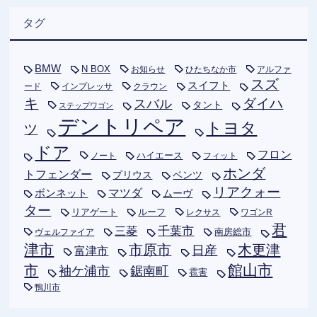
タグ
BMW
N BOX
お知らせ
ひたちなか市
アルファ
スズ
スイフト
ード
インプレッサ
クラウン
キ
ダイハ
スバル
タント
ステップワゴン
デントリペア
トヨタ
ツ
ドア
フロン
ハイエース
フィット
ノート
ホンダ
トフェンダー
プリウス
ベンツ
リアクォー
ボンネット
マツダ
ムーヴ
ター
リアゲート
ルーフ
レクサス
ワゴンR
君
千葉市
三菱
南房総市
ヴェルファイア
津市
木更津
市原市
日産
富津市
市
館山市
袖ケ浦市
鋸南町
雹害
鴨川市