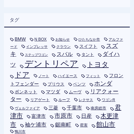
タグ
BMW
N BOX
お知らせ
ひたちなか市
アルファ
スズ
スイフト
ード
インプレッサ
クラウン
キ
ダイハ
スバル
タント
ステップワゴン
デントリペア
トヨタ
ツ
ドア
フロン
ハイエース
フィット
ノート
ホンダ
トフェンダー
プリウス
ベンツ
リアクォー
ボンネット
マツダ
ムーヴ
ター
リアゲート
ルーフ
レクサス
ワゴンR
君
千葉市
三菱
南房総市
ヴェルファイア
津市
木更津
市原市
日産
富津市
市
館山市
袖ケ浦市
鋸南町
雹害
鴨川市