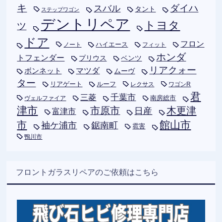
キ
ダイハ
スバル
タント
ステップワゴン
デントリペア
トヨタ
ツ
ドア
フロン
ハイエース
フィット
ノート
ホンダ
トフェンダー
プリウス
ベンツ
リアクォー
ボンネット
マツダ
ムーヴ
ター
リアゲート
ルーフ
レクサス
ワゴンR
君
千葉市
三菱
南房総市
ヴェルファイア
津市
木更津
市原市
日産
富津市
市
館山市
袖ケ浦市
鋸南町
雹害
鴨川市
フロントガラスリペアのご依頼はこちら