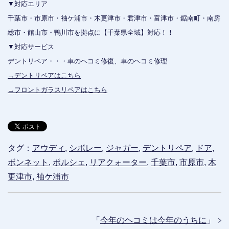
▼対応エリア
千葉市・市原市・袖ケ浦市・木更津市・君津市・富津市・鋸南町・南房
総市・館山市・鴨川市を拠点に【千葉県全域】対応！！
▼対応サービス
デントリペア・・・車のヘコミ修復、車のヘコミ修理
→デントリペアはこちら
→フロントガラスリペアはこちら
タグ：
アウディ
,
シボレー
,
ジャガー
,
デントリペア
,
ドア
,
ボンネット
,
ポルシェ
,
リアクォーター
,
千葉市
,
市原市
,
木
更津市
,
袖ケ浦市
「
今年のヘコミは今年のうちに
」