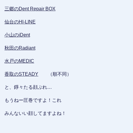
三郷のDent Repair BOX
仙台のHI-LINE
小山のiDent
秋田のRadiant
水戸のMEDIC
香取のSTEADY
（順不同）
と、錚々たる顔ぶれ…
もうねー圧巻ですよ！これ
みんないい顔してますよね！