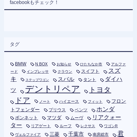
facebookもチェック！
タグ
BMW
N BOX
お知らせ
ひたちなか市
アルファ
スズ
スイフト
ード
インプレッサ
クラウン
キ
ダイハ
スバル
タント
ステップワゴン
デントリペア
トヨタ
ツ
ドア
フロン
ハイエース
フィット
ノート
ホンダ
トフェンダー
プリウス
ベンツ
リアクォー
ボンネット
マツダ
ムーヴ
ター
リアゲート
ルーフ
レクサス
ワゴンR
君
千葉市
三菱
南房総市
ヴェルファイア