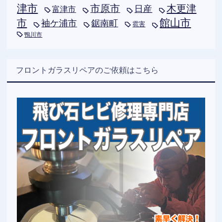
津市
木更津
市原市
日産
富津市
市
館山市
袖ケ浦市
鋸南町
雹害
鴨川市
フロントガラスリペアのご依頼はこちら