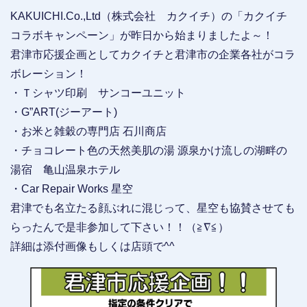
KAKUICHI.Co.,Ltd（株式会社 カクイチ）の「カクイチ
コラボキャンペーン」が昨日から始まりましたよ～！
君津市応援企画としてカクイチと君津市の企業各社がコラ
ボレーション！
・Ｔシャツ印刷 サンコーユニット
・G”ART(ジーアート)
・お米と雑穀の専門店 石川商店
・チョコレート色の天然美肌の湯 源泉かけ流しの湖畔の
湯宿 亀山温泉ホテル
・Car Repair Works 星空
君津でも名立たる顔ぶれに混じって、星空も協賛させても
らったんで是非参加して下さい！！（≧∇≦）
詳細は添付画像もしくは店頭で^^