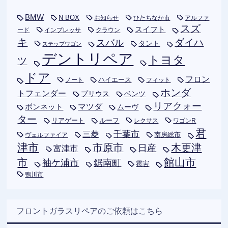
BMW
N BOX
お知らせ
ひたちなか市
アルファ
スズ
スイフト
ード
インプレッサ
クラウン
キ
ダイハ
スバル
タント
ステップワゴン
デントリペア
トヨタ
ツ
ドア
フロン
ハイエース
フィット
ノート
ホンダ
トフェンダー
プリウス
ベンツ
リアクォー
ボンネット
マツダ
ムーヴ
ター
リアゲート
ルーフ
レクサス
ワゴンR
君
千葉市
三菱
南房総市
ヴェルファイア
津市
木更津
市原市
日産
富津市
市
館山市
袖ケ浦市
鋸南町
雹害
鴨川市
フロントガラスリペアのご依頼はこちら