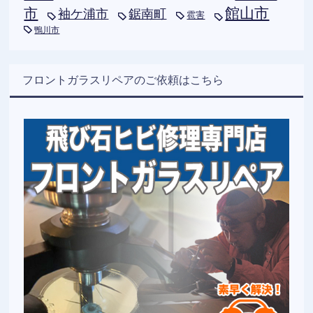
市
館山市
袖ケ浦市
鋸南町
雹害
鴨川市
フロントガラスリペアのご依頼はこちら