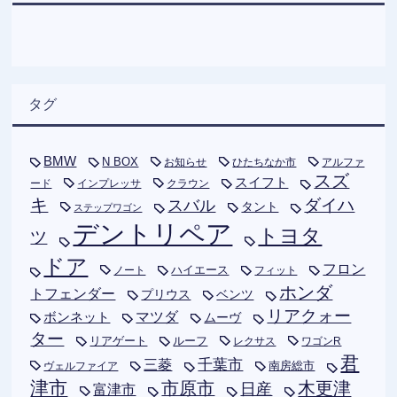
タグ
BMW
N BOX
お知らせ
ひたちなか市
アルファ
スズ
スイフト
ード
インプレッサ
クラウン
キ
ダイハ
スバル
タント
ステップワゴン
デントリペア
トヨタ
ツ
ドア
フロン
ハイエース
フィット
ノート
ホンダ
トフェンダー
プリウス
ベンツ
リアクォー
ボンネット
マツダ
ムーヴ
ター
リアゲート
ルーフ
レクサス
ワゴンR
君
千葉市
三菱
南房総市
ヴェルファイア
津市
木更津
市原市
日産
富津市