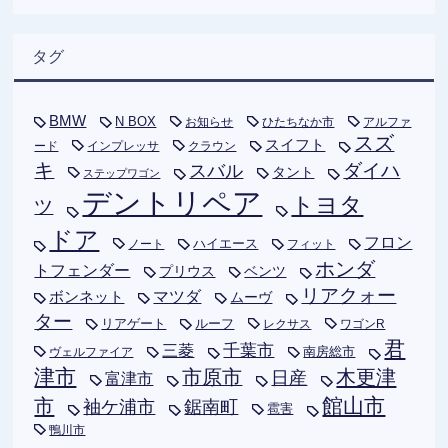
タグ
BMW
N BOX
お知らせ
ひたちなか市
アルファ
スズ
スイフト
ード
インプレッサ
クラウン
キ
ダイハ
スバル
タント
ステップワゴン
デントリペア
トヨタ
ツ
ドア
フロン
ハイエース
フィット
ノート
ホンダ
トフェンダー
プリウス
ベンツ
リアクォー
ボンネット
マツダ
ムーヴ
ター
リアゲート
ルーフ
レクサス
ワゴンR
君
千葉市
三菱
南房総市
ヴェルファイア
津市
木更津
市原市
日産
富津市
市
館山市
袖ケ浦市
鋸南町
雹害
鴨川市