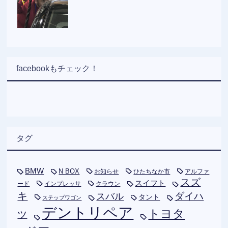
facebookもチェック！
タグ
BMW
N BOX
お知らせ
ひたちなか市
アルファ
スズ
スイフト
ード
インプレッサ
クラウン
キ
ダイハ
スバル
タント
ステップワゴン
デントリペア
トヨタ
ツ