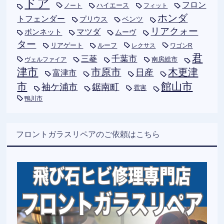
ドア
フロン
ハイエース
フィット
ノート
ホンダ
トフェンダー
プリウス
ベンツ
リアクォー
ボンネット
マツダ
ムーヴ
ター
リアゲート
ルーフ
レクサス
ワゴンR
君
千葉市
三菱
南房総市
ヴェルファイア
津市
木更津
市原市
日産
富津市
市
館山市
袖ケ浦市
鋸南町
雹害
鴨川市
フロントガラスリペアのご依頼はこちら