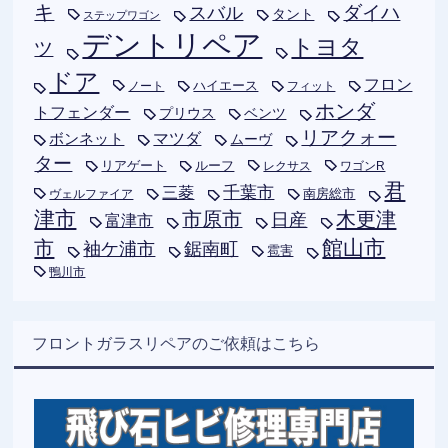
キ
ダイハ
スバル
タント
ステップワゴン
デントリペア
トヨタ
ツ
ドア
フロン
ハイエース
フィット
ノート
ホンダ
トフェンダー
プリウス
ベンツ
リアクォー
ボンネット
マツダ
ムーヴ
ター
リアゲート
ルーフ
レクサス
ワゴンR
君
千葉市
三菱
南房総市
ヴェルファイア
津市
木更津
市原市
日産
富津市
市
館山市
袖ケ浦市
鋸南町
雹害
鴨川市
フロントガラスリペアのご依頼はこちら