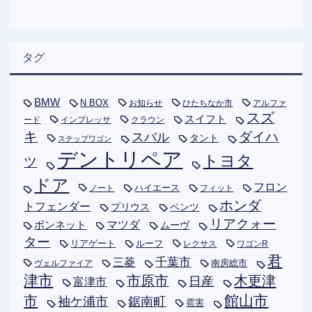
タグ
BMW
N BOX
お知らせ
ひたちなか市
アルファ
スズ
スイフト
ード
インプレッサ
クラウン
キ
ダイハ
スバル
タント
ステップワゴン
デントリペア
トヨタ
ツ
ドア
フロン
ハイエース
フィット
ノート
ホンダ
トフェンダー
プリウス
ベンツ
リアクォー
ボンネット
マツダ
ムーヴ
ター
リアゲート
ルーフ
レクサス
ワゴンR
君
千葉市
三菱
南房総市
ヴェルファイア
津市
木更津
市原市
日産
富津市
市
館山市
袖ケ浦市
鋸南町
雹害