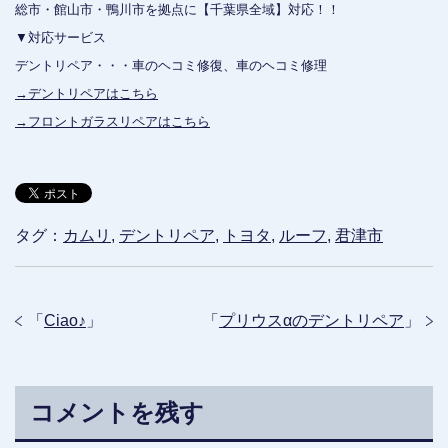
総市・館山市・鴨川市を拠点に【千葉県全域】対応！！
▼対応サービス
デントリペア・・・車のヘコミ修復、車のヘコミ修理
→デントリペアはこちら
→フロントガラスリペアはこちら
タグ：
カムリ
,
デントリペア
,
トヨタ
,
ルーフ
,
君津市
「
Ciao♪
」
「
プリウスαのデントリペア
」
コメントを残す