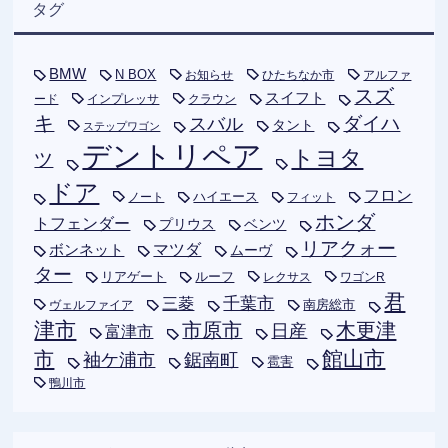
タグ
BMW
N BOX
お知らせ
ひたちなか市
アルファ
スズ
スイフト
ード
インプレッサ
クラウン
キ
ダイハ
スバル
タント
ステップワゴン
デントリペア
トヨタ
ツ
ドア
フロン
ハイエース
フィット
ノート
ホンダ
トフェンダー
プリウス
ベンツ
リアクォー
ボンネット
マツダ
ムーヴ
ター
リアゲート
ルーフ
レクサス
ワゴンR
君
千葉市
三菱
南房総市
ヴェルファイア
津市
木更津
市原市
日産
富津市
市
館山市
袖ケ浦市
鋸南町
雹害
鴨川市