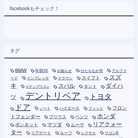
facebookもチェック！
タグ
BMW
N BOX
お知らせ
ひたちなか市
アルファ
スズ
スイフト
ード
インプレッサ
クラウン
キ
ダイハ
スバル
タント
ステップワゴン
デントリペア
トヨタ
ツ
ドア
フロン
ハイエース
フィット
ノート
ホンダ
トフェンダー
プリウス
ベンツ
リアクォー
ボンネット
マツダ
ムーヴ
ター
リアゲート
ルーフ
レクサス
ワゴンR