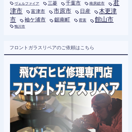
君
千葉市
三菱
南房総市
ヴェルファイア
津市
木更津
市原市
日産
富津市
市
館山市
袖ケ浦市
鋸南町
雹害
鴨川市
フロントガラスリペアのご依頼はこちら