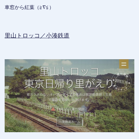
車窓から紅葉（≧∇≦）
里山トロッコ／小湊鉄道