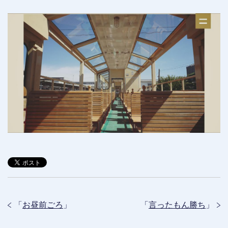
「
お昼前ごろ
」
「
言ったもん勝ち
」