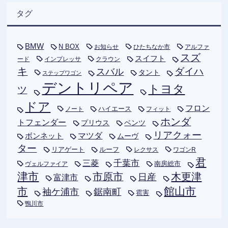
タグ
BMW
N BOX
お知らせ
ひたちなか市
アルファ
スズ
スイフト
ード
インプレッサ
クラウン
キ
ダイハ
スバル
タント
ステップワゴン
デントリペア
トヨタ
ツ
ドア
フロン
ハイエース
フィット
ノート
ホンダ
トフェンダー
プリウス
ベンツ
リアクォー
ボンネット
マツダ
ムーヴ
ター
リアゲート
ルーフ
レクサス
ワゴンR
君
千葉市
三菱
南房総市
ヴェルファイア
津市
木更津
市原市
日産
富津市
市
館山市
袖ケ浦市
鋸南町
雹害
鴨川市