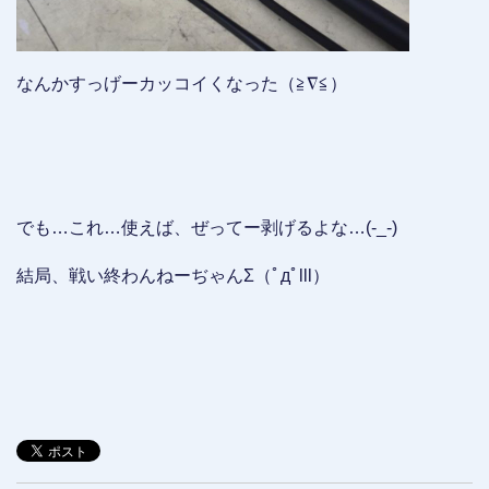
なんかすっげーカッコイくなった（≧∇≦）
でも…これ…使えば、ぜってー剥げるよな…(-_-)
結局、戦い終わんねーぢゃんΣ（ﾟдﾟlll）