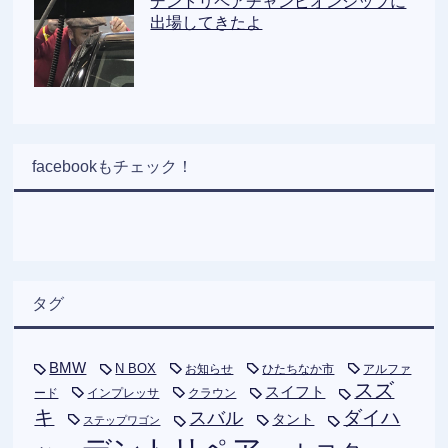
デントリペアチャンピオンシップに
出場してきたよ
facebookもチェック！
タグ
BMW
N BOX
お知らせ
ひたちなか市
アルファ
スズ
スイフト
ード
インプレッサ
クラウン
キ
ダイハ
スバル
タント
ステップワゴン