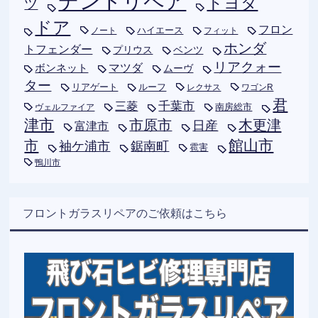
デントリペア
トヨタ
ツ
ドア
フロン
ハイエース
フィット
ノート
ホンダ
トフェンダー
プリウス
ベンツ
リアクォー
ボンネット
マツダ
ムーヴ
ター
リアゲート
ルーフ
レクサス
ワゴンR
君
千葉市
三菱
南房総市
ヴェルファイア
津市
木更津
市原市
日産
富津市
市
館山市
袖ケ浦市
鋸南町
雹害
鴨川市
フロントガラスリペアのご依頼はこちら