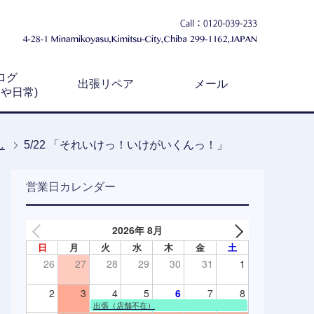
ログ
出張リペア
メール
例や日常)
し
5/22 「それいけっ！いけがいくんっ！」
営業日カレンダー
2026年 8月
日
月
火
水
木
金
土
26
27
28
29
30
31
1
2
3
4
5
6
7
8
出張（店舗不在）