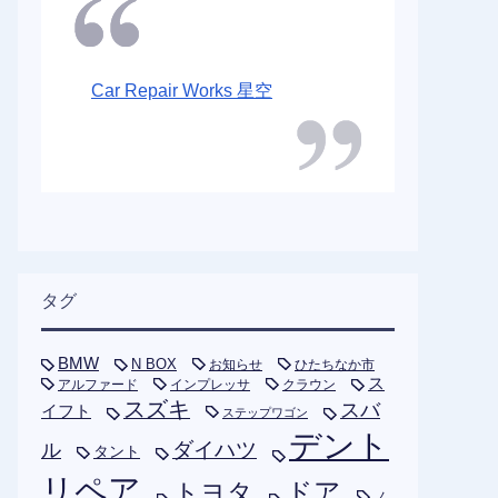
Car Repair Works 星空
タグ
BMW
N BOX
お知らせ
ひたちなか市
ス
アルファード
インプレッサ
クラウン
スズキ
スバ
イフト
ステップワゴン
デント
ダイハツ
ル
タント
リペア
トヨタ
ドア
ノ