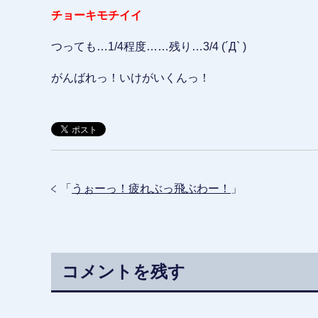
チョーキモチイイ
つっても…1/4程度……残り…3/4 (´Д` )
がんばれっ！いけがいくんっ！
「
うぉーっ！疲れぶっ飛ぶわー！
」
コメントを残す