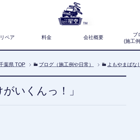
ブ
リペア
料金
会社概要
(施工
千葉県
TOP
ブログ（施工例や日常）
よもやまばな
いけがいくんっ！」