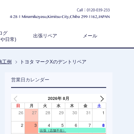
ログ
出張リペア
メール
例や日常)
施工例
トヨタ マークXのデントリペア
営業日カレンダー
2026年 8月
日
月
火
水
木
金
土
26
27
28
29
30
31
1
2
3
4
5
6
7
8
出張（店舗不在）