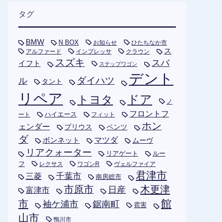
タグ
BMW
N BOX
お知らせ
ひたちなか市
ス
アルファード
インプレッサ
クラウン
スズキ
スバ
イフト
ステップワゴン
デント
ダイハツ
ル
タント
リペア
トヨタ
ドア
ノ
フロントフ
ハイエース
フィット
ート
ホン
ェンダー
プリウス
ベンツ
ダ
ボンネット
マツダ
ムーヴ
リアクォーター
リアゲート
ルー
フ
レクサス
ワゴンR
ヴェルファイア
君津市
千葉市
三菱
南房総市
木更津
市原市
日産
富津市
市
館
袖ケ浦市
鋸南町
雹害
山市
鴨川市