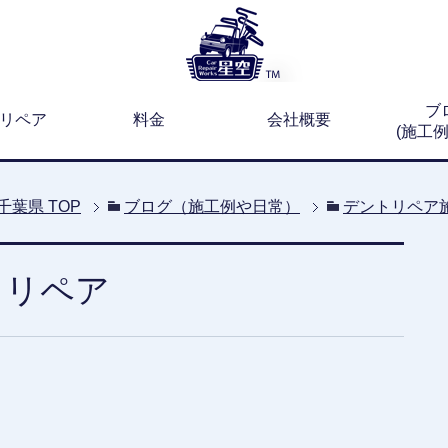
ブ
リペア
料金
会社概要
(施工
千葉県
TOP
ブログ（施工例や日常）
デントリペア
トリペア