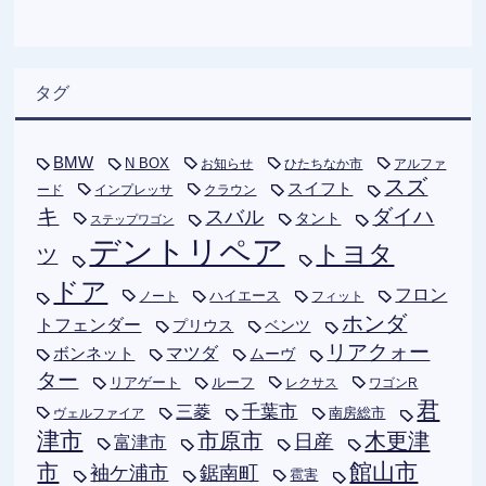
タグ
BMW
N BOX
お知らせ
ひたちなか市
アルファ
スズ
スイフト
ード
インプレッサ
クラウン
キ
ダイハ
スバル
タント
ステップワゴン
デントリペア
トヨタ
ツ
ドア
フロン
ハイエース
フィット
ノート
ホンダ
トフェンダー
プリウス
ベンツ
リアクォー
ボンネット
マツダ
ムーヴ
ター
リアゲート
ルーフ
レクサス
ワゴンR
君
千葉市
三菱
南房総市
ヴェルファイア
津市
木更津
市原市
日産
富津市
市
館山市
袖ケ浦市
鋸南町
雹害