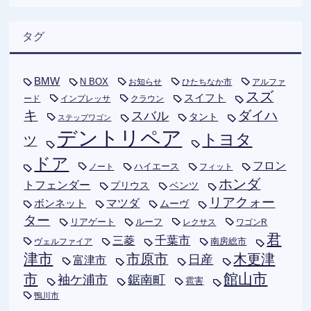
タグ
BMW
N BOX
お知らせ
ひたちなか市
アルファ
スズ
スイフト
ード
インプレッサ
クラウン
キ
ダイハ
スバル
タント
ステップワゴン
デントリペア
トヨタ
ツ
ドア
フロン
ハイエース
フィット
ノート
ホンダ
トフェンダー
プリウス
ベンツ
リアクォー
ボンネット
マツダ
ムーヴ
ター
リアゲート
ルーフ
レクサス
ワゴンR
君
千葉市
三菱
南房総市
ヴェルファイア
津市
木更津
市原市
日産
富津市
市
館山市
袖ケ浦市
鋸南町
雹害
鴨川市