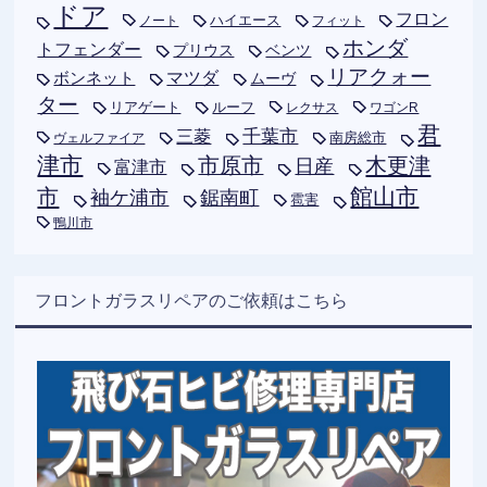
ドア
フロン
ハイエース
フィット
ノート
ホンダ
トフェンダー
プリウス
ベンツ
リアクォー
ボンネット
マツダ
ムーヴ
ター
リアゲート
ルーフ
レクサス
ワゴンR
君
千葉市
三菱
南房総市
ヴェルファイア
津市
木更津
市原市
日産
富津市
市
館山市
袖ケ浦市
鋸南町
雹害
鴨川市
フロントガラスリペアのご依頼はこちら