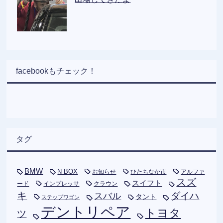
facebookもチェック！
タグ
BMW
N BOX
お知らせ
ひたちなか市
アルファ
スズ
スイフト
ード
インプレッサ
クラウン
キ
ダイハ
スバル
タント
ステップワゴン
デントリペア
トヨタ
ツ