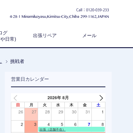
ログ
出張リペア
メール
例や日常)
し
挑戦者
営業日カレンダー
2026年 8月
日
月
火
水
木
金
土
26
27
28
29
30
31
1
2
3
4
5
6
7
8
出張（店舗不在）