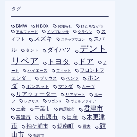
タグ
BMW
N BOX
お知らせ
ひたちなか市
ス
アルファード
インプレッサ
クラウン
スズキ
スバ
イフト
ステップワゴン
デント
ダイハツ
ル
タント
リペア
トヨタ
ドア
ノ
フロントフ
ハイエース
フィット
ート
ホン
ェンダー
プリウス
ベンツ
ダ
ボンネット
マツダ
ムーヴ
リアクォーター
リアゲート
ルー
フ
レクサス
ワゴンR
ヴェルファイア
君津市
千葉市
三菱
南房総市
木更津
市原市
日産
富津市
市
館
袖ケ浦市
鋸南町
雹害
山市
鴨川市