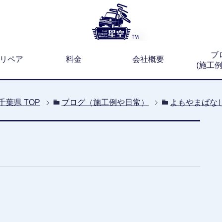
ブ
リペア
料金
会社概要
(施工
千葉県
TOP
ブログ（施工例や日常）
よもやまばな