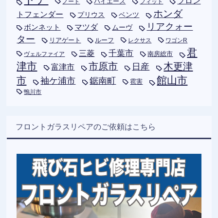
フロン
ハイエース
フィット
ノート
ホンダ
トフェンダー
プリウス
ベンツ
リアクォー
ボンネット
マツダ
ムーヴ
ター
リアゲート
ルーフ
レクサス
ワゴンR
君
千葉市
三菱
南房総市
ヴェルファイア
津市
木更津
市原市
日産
富津市
市
館山市
袖ケ浦市
鋸南町
雹害
鴨川市
フロントガラスリペアのご依頼はこちら