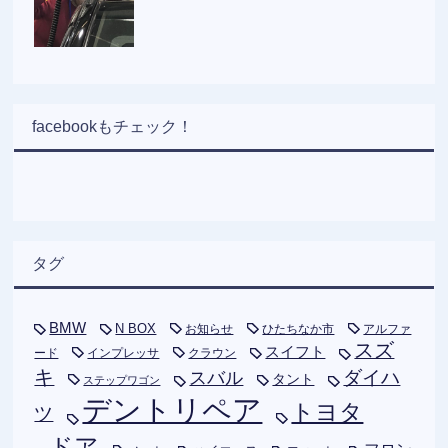
facebookもチェック！
タグ
BMW
N BOX
お知らせ
ひたちなか市
アルファ
スズ
スイフト
ード
インプレッサ
クラウン
キ
ダイハ
スバル
タント
ステップワゴン
デントリペア
トヨタ
ツ
ドア