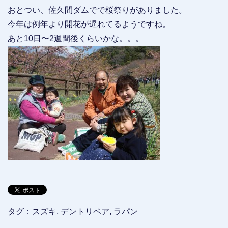
おとつい、佐久間ダムでで桜祭りがありました。
今年は例年より開花が遅れてるようですね。
あと10日〜2週間後くらいかな。。。
タグ：
スズキ
,
デントリペア
,
ラパン