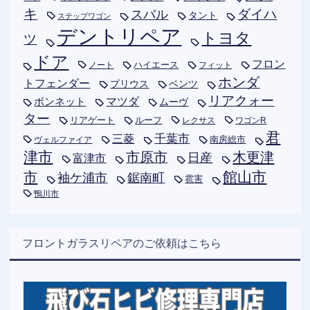
キ
ダイハ
スバル
タント
ステップワゴン
デントリペア
トヨタ
ツ
ドア
フロン
ハイエース
フィット
ノート
ホンダ
トフェンダー
プリウス
ベンツ
リアクォー
ボンネット
マツダ
ムーヴ
ター
リアゲート
ルーフ
レクサス
ワゴンR
君
千葉市
三菱
南房総市
ヴェルファイア
津市
木更津
市原市
日産
富津市
市
館山市
袖ケ浦市
鋸南町
雹害
鴨川市
フロントガラスリペアのご依頼はこちら