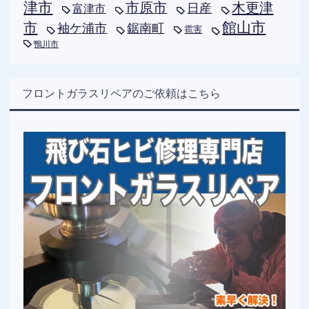
津市
木更津
市原市
日産
富津市
市
館山市
袖ケ浦市
鋸南町
雹害
鴨川市
フロントガラスリペアのご依頼はこちら