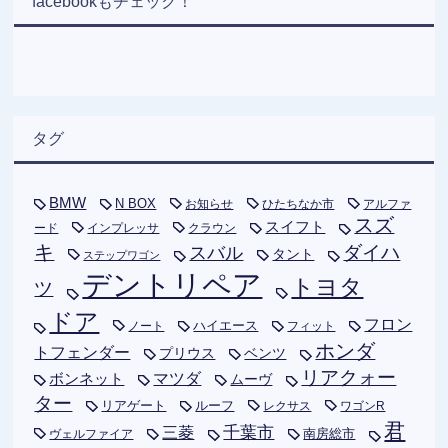
facebookもチェック！
タグ
BMW
N BOX
お知らせ
ひたちなか市
アルファ
スズ
スイフト
ード
インプレッサ
クラウン
キ
ダイハ
スバル
タント
ステップワゴン
デントリペア
トヨタ
ツ
ドア
フロン
ハイエース
フィット
ノート
ホンダ
トフェンダー
プリウス
ベンツ
リアクォー
ボンネット
マツダ
ムーヴ
ター
リアゲート
ルーフ
レクサス
ワゴンR
君
千葉市
三菱
南房総市
ヴェルファイア