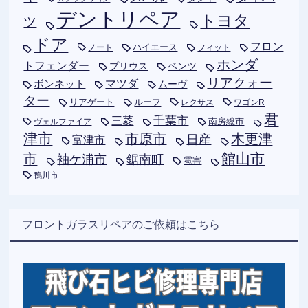
デントリペア
トヨタ
ツ
ドア
フロン
ハイエース
フィット
ノート
ホンダ
トフェンダー
プリウス
ベンツ
リアクォー
ボンネット
マツダ
ムーヴ
ター
リアゲート
ルーフ
レクサス
ワゴンR
君
千葉市
三菱
南房総市
ヴェルファイア
津市
木更津
市原市
日産
富津市
市
館山市
袖ケ浦市
鋸南町
雹害
鴨川市
フロントガラスリペアのご依頼はこちら