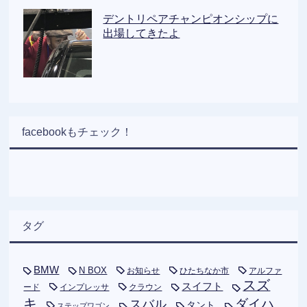
デントリペアチャンピオンシップに
出場してきたよ
facebookもチェック！
タグ
BMW
N BOX
お知らせ
ひたちなか市
アルファ
スズ
スイフト
ード
インプレッサ
クラウン
キ
ダイハ
スバル
タント
ステップワゴン