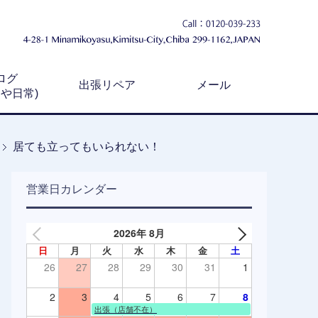
ログ
出張リペア
メール
例や日常)
居ても立ってもいられない！
営業日カレンダー
2026年 8月
日
月
火
水
木
金
土
26
27
28
29
30
31
1
2
3
4
5
6
7
8
出張（店舗不在）