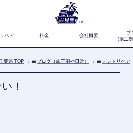
ブ
リペア
料金
会社概要
(施工
千葉県
TOP
ブログ（施工例や日常）
デントリペア
ない！