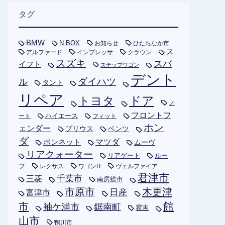
タグ
BMW
N BOX
お知らせ
ひたちなか市
ス
アルファード
インプレッサ
クラウン
スズキ
スバ
イフト
ステップワゴン
デント
ダイハツ
ル
タント
リペア
トヨタ
ドア
ノ
フロントフ
ハイエース
フィット
ート
ホン
ェンダー
プリウス
ベンツ
ダ
ボンネット
マツダ
ムーヴ
リアクォーター
リアゲート
ルー
フ
レクサス
ワゴンR
ヴェルファイア
君津市
千葉市
三菱
南房総市
木更津
市原市
日産
富津市
市
館
袖ケ浦市
鋸南町
雹害
山市
鴨川市