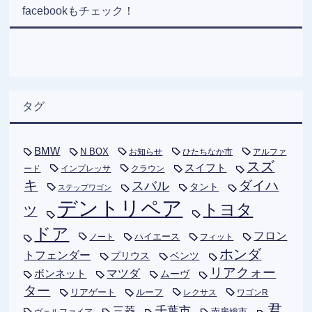
facebookもチェック！
タグ
BMW
N BOX
お知らせ
ひたちなか市
アルファ
スズ
スイフト
ード
インプレッサ
クラウン
キ
ダイハ
スバル
タント
ステップワゴン
デントリペア
トヨタ
ツ
ドア
フロン
ハイエース
フィット
ノート
ホンダ
トフェンダー
プリウス
ベンツ
リアクォー
ボンネット
マツダ
ムーヴ
ター
リアゲート
ルーフ
レクサス
ワゴンR
君
千葉市
三菱
南房総市
ヴェルファイア