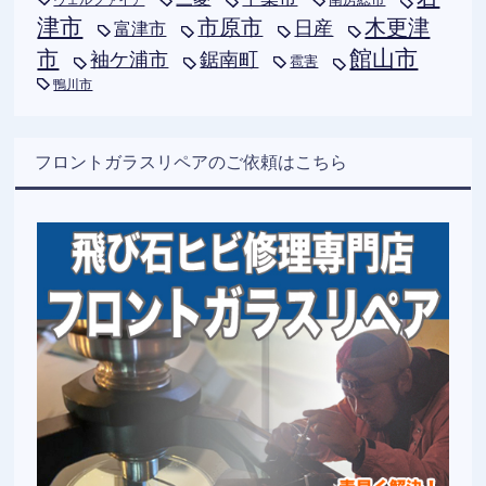
津市
木更津
市原市
日産
富津市
市
館山市
袖ケ浦市
鋸南町
雹害
鴨川市
フロントガラスリペアのご依頼はこちら