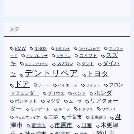
タグ
BMW
N BOX
お知らせ
ひたちなか市
アルファ
スズ
スイフト
ード
インプレッサ
クラウン
キ
ダイハ
スバル
タント
ステップワゴン
デントリペア
トヨタ
ツ
ドア
フロン
ハイエース
フィット
ノート
ホンダ
トフェンダー
プリウス
ベンツ
リアクォー
ボンネット
マツダ
ムーヴ
ター
リアゲート
ルーフ
レクサス
ワゴンR
君
千葉市
三菱
南房総市
ヴェルファイア
津市
木更津
市原市
日産
富津市
市
館山市
袖ケ浦市
鋸南町