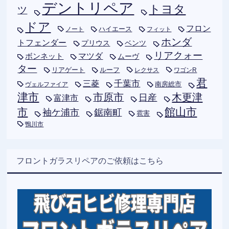
デントリペア
トヨタ
ツ
ドア
フロン
ハイエース
フィット
ノート
ホンダ
トフェンダー
プリウス
ベンツ
リアクォー
ボンネット
マツダ
ムーヴ
ター
リアゲート
ルーフ
レクサス
ワゴンR
君
千葉市
三菱
南房総市
ヴェルファイア
津市
木更津
市原市
日産
富津市
市
館山市
袖ケ浦市
鋸南町
雹害
鴨川市
フロントガラスリペアのご依頼はこちら