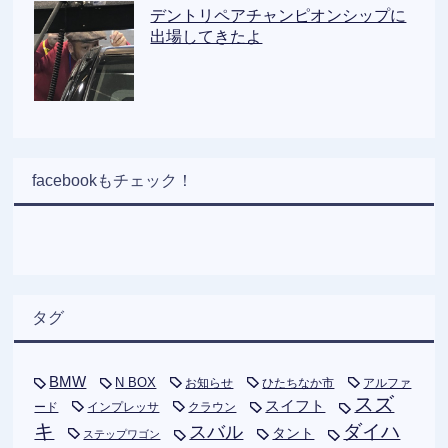
デントリペアチャンピオンシップに
出場してきたよ
facebookもチェック！
タグ
BMW
N BOX
お知らせ
ひたちなか市
アルファ
スズ
スイフト
ード
インプレッサ
クラウン
キ
ダイハ
スバル
タント
ステップワゴン