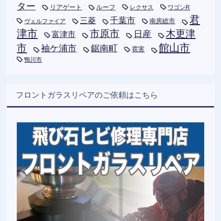
ター
リアゲート
ルーフ
レクサス
ワゴンR
君
千葉市
三菱
南房総市
ヴェルファイア
津市
木更津
市原市
日産
富津市
市
館山市
袖ケ浦市
鋸南町
雹害
鴨川市
フロントガラスリペアのご依頼はこちら