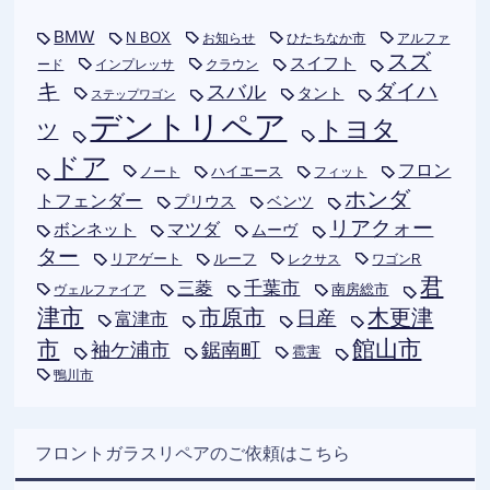
BMW
N BOX
お知らせ
ひたちなか市
アルファ
スズ
スイフト
ード
インプレッサ
クラウン
キ
ダイハ
スバル
タント
ステップワゴン
デントリペア
トヨタ
ツ
ドア
フロン
ハイエース
フィット
ノート
ホンダ
トフェンダー
プリウス
ベンツ
リアクォー
ボンネット
マツダ
ムーヴ
ター
リアゲート
ルーフ
レクサス
ワゴンR
君
千葉市
三菱
南房総市
ヴェルファイア
津市
木更津
市原市
日産
富津市
市
館山市
袖ケ浦市
鋸南町
雹害
鴨川市
フロントガラスリペアのご依頼はこちら