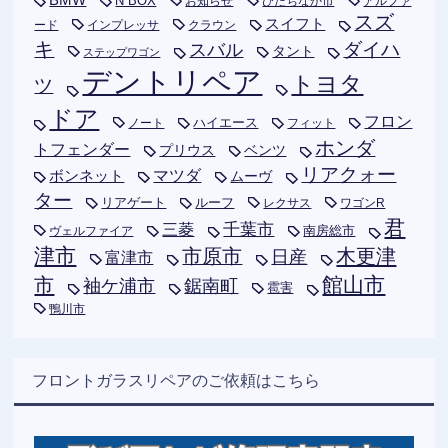
N BOX
お知らせ
ひたちなか市
アルファ
スズ
スイフト
ード
インプレッサ
クラウン
キ
ダイハ
スバル
タント
ステップワゴン
デントリペア
トヨタ
ツ
ドア
フロン
ハイエース
フィット
ノート
ホンダ
トフェンダー
プリウス
ベンツ
リアクォー
ボンネット
マツダ
ムーヴ
ター
リアゲート
ルーフ
レクサス
ワゴンR
君
千葉市
三菱
南房総市
ヴェルファイア
津市
木更津
市原市
日産
富津市
市
館山市
袖ケ浦市
鋸南町
雹害
鴨川市
フロントガラスリペアのご依頼はこちら