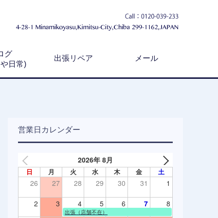
ログ
出張リペア
メール
例や日常)
営業日カレンダー
2026年 8月
日
月
火
水
木
金
土
26
27
28
29
30
31
1
2
3
4
5
6
7
8
出張（店舗不在）