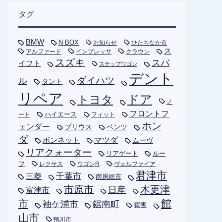
タグ
BMW
N BOX
お知らせ
ひたちなか市
ス
アルファード
インプレッサ
クラウン
スズキ
スバ
イフト
ステップワゴン
デント
ダイハツ
ル
タント
リペア
トヨタ
ドア
ノ
フロントフ
ハイエース
フィット
ート
ホン
ェンダー
プリウス
ベンツ
ダ
ボンネット
マツダ
ムーヴ
リアクォーター
リアゲート
ルー
フ
レクサス
ワゴンR
ヴェルファイア
君津市
千葉市
三菱
南房総市
木更津
市原市
日産
富津市
市
館
袖ケ浦市
鋸南町
雹害
山市
鴨川市