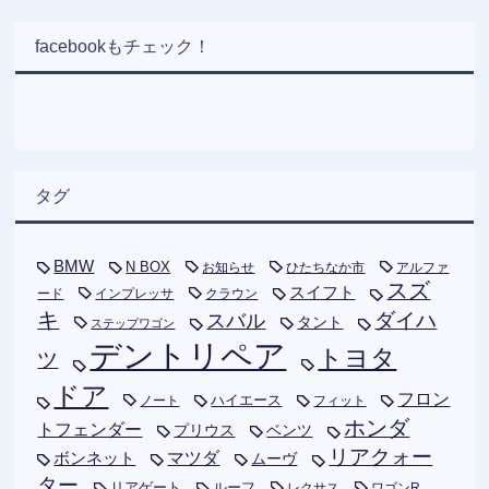
facebookもチェック！
タグ
BMW
N BOX
お知らせ
ひたちなか市
アルファ
スズ
スイフト
ード
インプレッサ
クラウン
キ
ダイハ
スバル
タント
ステップワゴン
デントリペア
トヨタ
ツ
ドア
フロン
ハイエース
フィット
ノート
ホンダ
トフェンダー
プリウス
ベンツ
リアクォー
ボンネット
マツダ
ムーヴ
ター
リアゲート
ルーフ
レクサス
ワゴンR