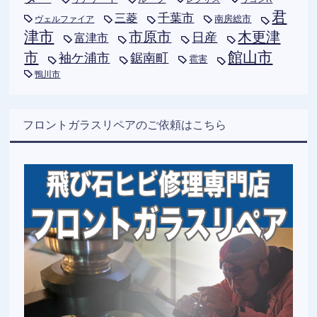
君
千葉市
三菱
南房総市
ヴェルファイア
津市
木更津
市原市
日産
富津市
市
館山市
袖ケ浦市
鋸南町
雹害
鴨川市
フロントガラスリペアのご依頼はこちら