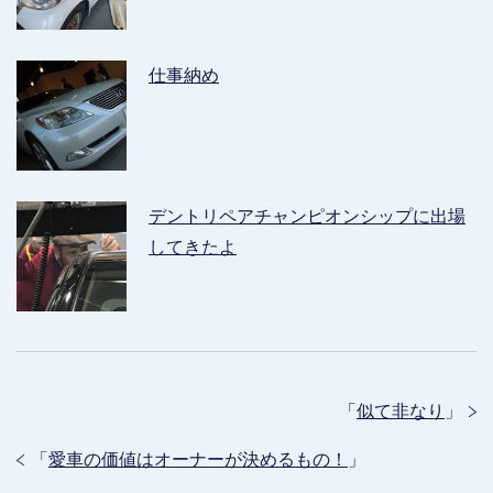
仕事納め
デントリペアチャンピオンシップに出場
してきたよ
「
似て非なり
」
「
愛車の価値はオーナーが決めるもの！
」