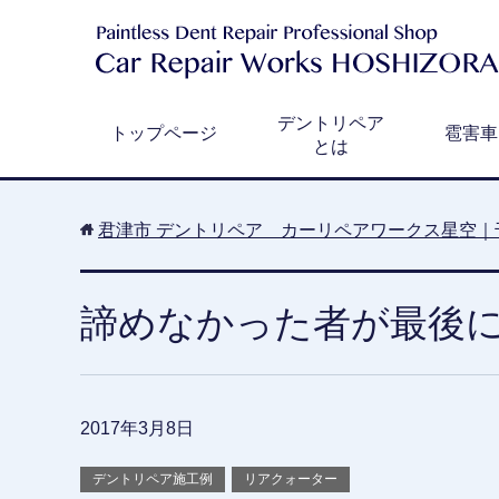
デントリペア
トップページ
雹害車
とは
君津市 デントリペア カーリペアワークス星空｜
諦めなかった者が最後
2017年3月8日
デントリペア施工例
リアクォーター