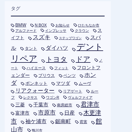
タグ
BMW
N BOX
お知らせ
ひたちなか市
ス
アルファード
インプレッサ
クラウン
スズキ
スバ
イフト
ステップワゴン
デント
ダイハツ
ル
タント
リペア
トヨタ
ドア
ノ
フロントフ
ハイエース
フィット
ート
ホン
ェンダー
プリウス
ベンツ
ダ
ボンネット
マツダ
ムーヴ
リアクォーター
リアゲート
ルー
フ
レクサス
ワゴンR
ヴェルファイア
君津市
千葉市
三菱
南房総市
木更津
市原市
日産
富津市
市
館
袖ケ浦市
鋸南町
雹害
山市
鴨川市