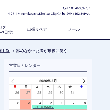
ログ
出張リペア
メール
例や日常)
施工例
諦めなかった者が最後に笑う
営業日カレンダー
2026年 8月
日
月
火
水
木
金
土
26
27
28
29
30
31
1
2
3
4
5
6
7
8
出張（店舗不在）