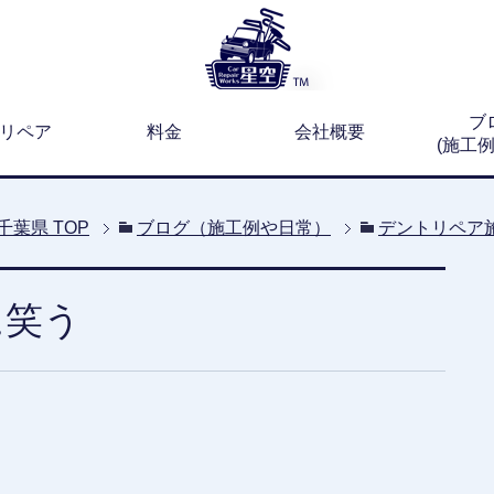
ブ
リペア
料金
会社概要
(施工
千葉県
TOP
ブログ（施工例や日常）
デントリペア
に笑う