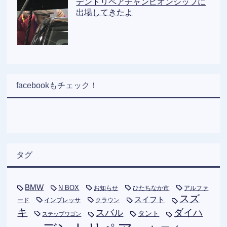
デントリペアチャンピオンシップに
出場してきたよ
facebookもチェック！
タグ
BMW
N BOX
お知らせ
ひたちなか市
アルファ
スズ
スイフト
ード
インプレッサ
クラウン
キ
ダイハ
スバル
タント
ステップワゴン