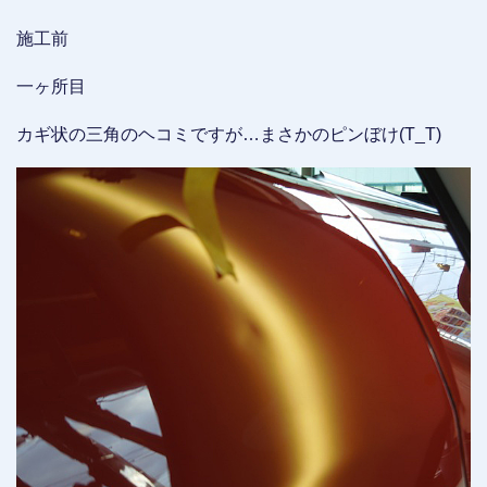
施工前
一ヶ所目
カギ状の三角のヘコミですが…まさかのピンぼけ(T_T)