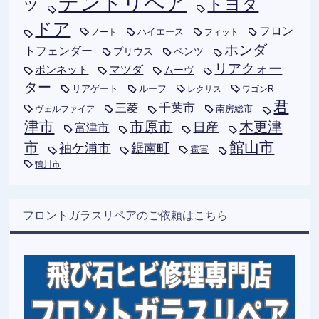
デントリペア
トヨタ
ツ
ドア
フロン
ハイエース
フィット
ノート
ホンダ
トフェンダー
プリウス
ベンツ
リアクォー
ボンネット
マツダ
ムーヴ
ター
リアゲート
ルーフ
レクサス
ワゴンR
君
千葉市
三菱
南房総市
ヴェルファイア
津市
木更津
市原市
日産
富津市
市
館山市
袖ケ浦市
鋸南町
雹害
鴨川市
フロントガラスリペアのご依頼はこちら