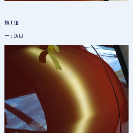
施工後
一ヶ所目