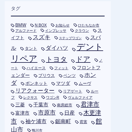
タグ
BMW
N BOX
お知らせ
ひたちなか市
ス
アルファード
インプレッサ
クラウン
スズキ
スバ
イフト
ステップワゴン
デント
ダイハツ
ル
タント
リペア
トヨタ
ドア
ノ
フロントフ
ハイエース
フィット
ート
ホン
ェンダー
プリウス
ベンツ
ダ
ボンネット
マツダ
ムーヴ
リアクォーター
リアゲート
ルー
フ
レクサス
ワゴンR
ヴェルファイア
君津市
千葉市
三菱
南房総市
木更津
市原市
日産
富津市
市
館
袖ケ浦市
鋸南町
雹害
山市
鴨川市