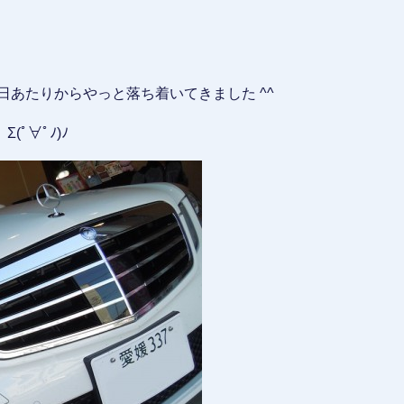
日あたりからやっと落ち着いてきました ^^
ﾟ∀ﾟﾉ)ﾉ