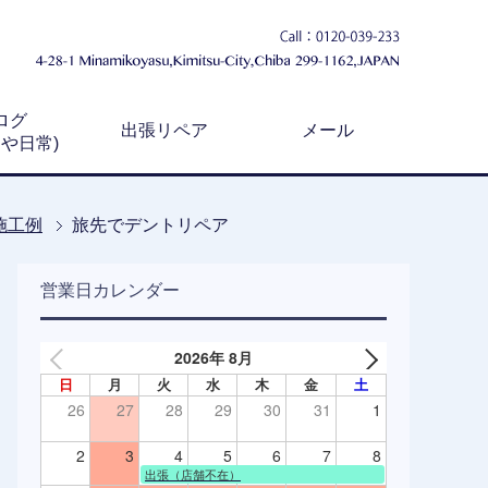
ログ
出張リペア
メール
例や日常)
施工例
旅先でデントリペア
営業日カレンダー
2026年 8月
日
月
火
水
木
金
土
26
27
28
29
30
31
1
2
3
4
5
6
7
8
出張（店舗不在）