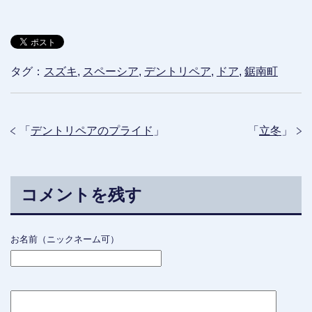
タグ：
スズキ
,
スペーシア
,
デントリペア
,
ドア
,
鋸南町
「
デントリペアのプライド
」
「
立冬
」
コメントを残す
お名前（ニックネーム可）