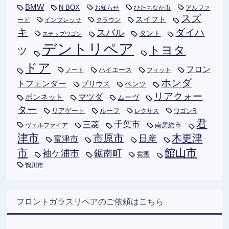
BMW
N BOX
お知らせ
ひたちなか市
アルファ
スズ
スイフト
ード
インプレッサ
クラウン
キ
ダイハ
スバル
タント
ステップワゴン
デントリペア
トヨタ
ツ
ドア
フロン
ハイエース
フィット
ノート
ホンダ
トフェンダー
プリウス
ベンツ
リアクォー
ボンネット
マツダ
ムーヴ
ター
リアゲート
ルーフ
レクサス
ワゴンR
君
千葉市
三菱
南房総市
ヴェルファイア
津市
木更津
市原市
日産
富津市
市
館山市
袖ケ浦市
鋸南町
雹害
鴨川市
フロントガラスリペアのご依頼はこちら