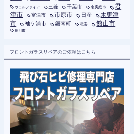
君
千葉市
三菱
南房総市
ヴェルファイア
津市
木更津
市原市
日産
富津市
市
館山市
袖ケ浦市
鋸南町
雹害
鴨川市
フロントガラスリペアのご依頼はこちら