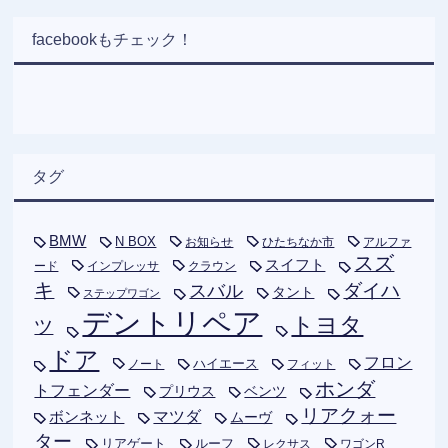
facebookもチェック！
タグ
BMW
N BOX
お知らせ
ひたちなか市
アルファ
スズ
スイフト
ード
インプレッサ
クラウン
キ
ダイハ
スバル
タント
ステップワゴン
デントリペア
トヨタ
ツ
ドア
フロン
ハイエース
フィット
ノート
ホンダ
トフェンダー
プリウス
ベンツ
リアクォー
ボンネット
マツダ
ムーヴ
ター
リアゲート
ルーフ
レクサス
ワゴンR