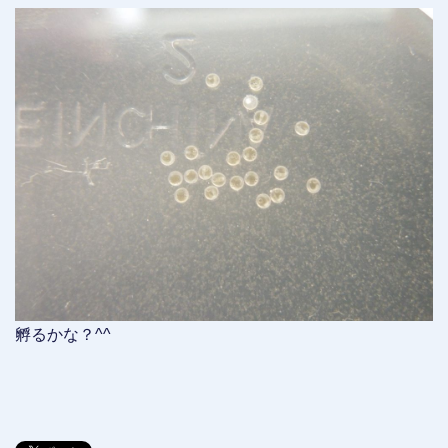
孵るかな？^^