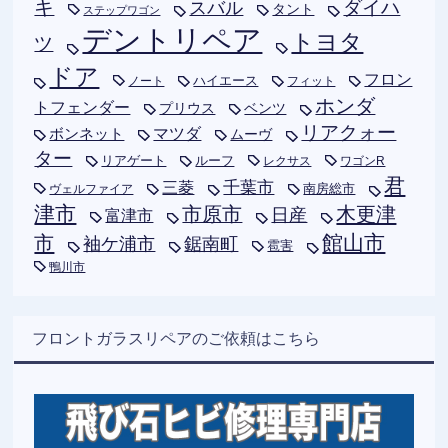
キ
ダイハ
スバル
タント
ステップワゴン
デントリペア
トヨタ
ツ
ドア
フロン
ハイエース
フィット
ノート
ホンダ
トフェンダー
プリウス
ベンツ
リアクォー
ボンネット
マツダ
ムーヴ
ター
リアゲート
ルーフ
レクサス
ワゴンR
君
千葉市
三菱
南房総市
ヴェルファイア
津市
木更津
市原市
日産
富津市
市
館山市
袖ケ浦市
鋸南町
雹害
鴨川市
フロントガラスリペアのご依頼はこちら